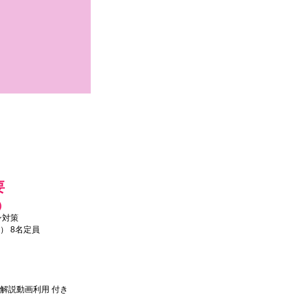
要
）
ン対策
） 8名定員
解説動画利用 付き