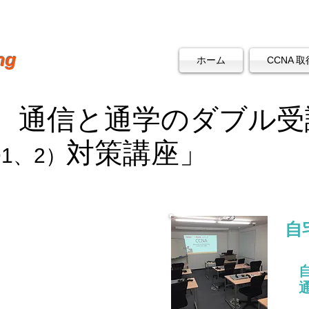
ng
ホーム
CCNA 取
 通信と通学のダブル受
対策講座」
D1、2）
自
策講座
、2 各16万円（税別）
最
（イーラーニング）
機演習）
通
ーチケット付き
※
6ヶ月