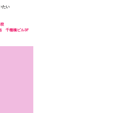
いたい
屋校
6
千種橋ビル3F