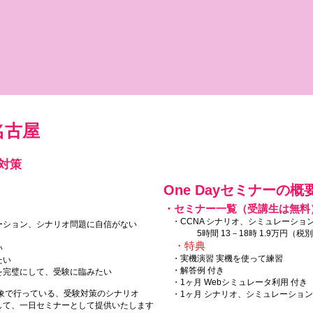
 名古屋
対策
One Dayセミナーの概
・セミナー一覧（受講生は無料
・CCNA シナリオ、シミュレーショ
ション、シナリオ問題に自信がない
5時間 13－18時 1.9万円（税別
・特典
い
・実機演習 実機を使って練習
たい
・解答例 付き
完璧にして、受験に臨みたい
・1ヶ月 Webシミュレータ利用 付き
象で行っている、受験対策のシナリオ
・1ヶ月 シナリオ、シミュレーション
して、一日セミナーとして提供いたします