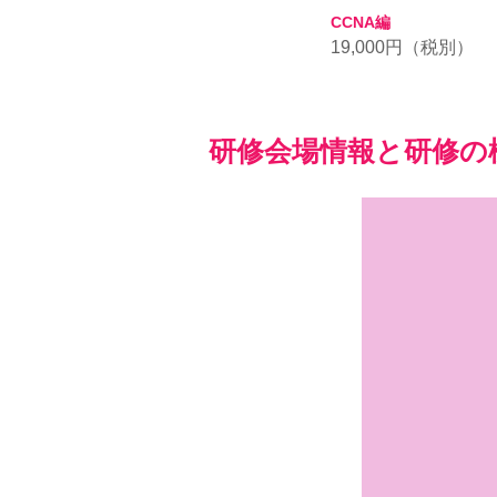
CCNA編
19,000円（税別）
研修会場情報と研修の
千種橋ビル 外観
JR千種駅 真正面 3階
名古屋市千種区今池2丁目1-6 千
種橋ビル3F
エーグッド ラーニング名古屋