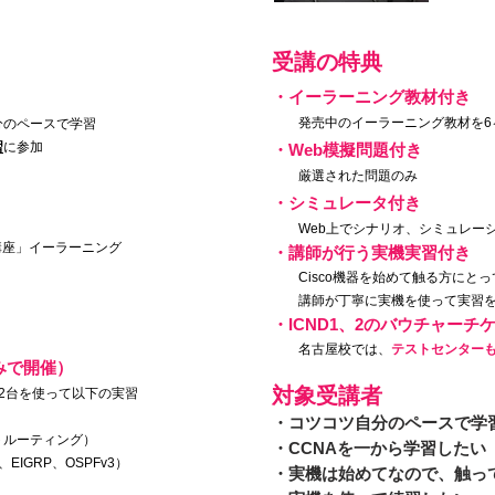
受講の特典
・イーラーニング教材付き
発売中のイーラーニング教材を6
分のペースで学習
習
に参加
・Web模擬問題付き
厳選された問題のみ
・シミュレータ付き
Web上でシナリオ、シミュレーシ
講座」イーラーニング
・講師が行う実機実習付き
Cisco機器を始めて触る方にとっ
講師が丁寧に実機を使って実習を
・ICND1、2のバウチャーチ
名古屋校では、
テストセンター
みで開催）
対象受講者
ッチ2台を使って以下の実習
・コツコツ自分のペースで学
ルーティング）
・CCNAを一から学習したい
IGRP、OSPFv3）
・実機は始めてなので、触っ