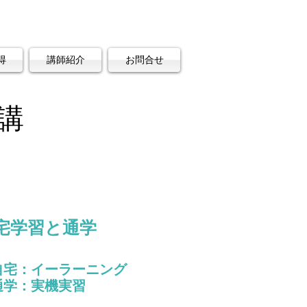
得
講師紹介
お問合せ
講
宅学習と通学
強の組み合わせ！！
自宅：イーラーニング
学：実機実習
実機実習に参加できる方に限定