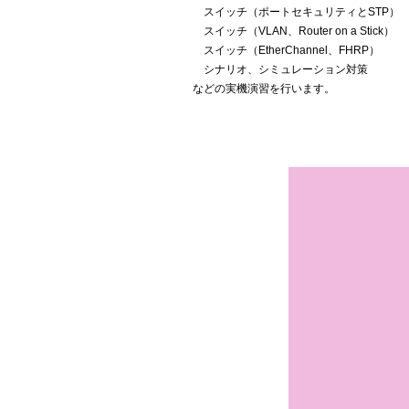
スイッチ（ポートセキュリティとSTP）
スイッチ（VLAN、Router on a Stick）
スイッチ（EtherChannel、FHRP）
シナリオ、シミュレーション対策
などの実機演習を行います。
名古屋校
・自宅：イーラーニングを使って
自分のペースで学習
・通学：名古屋校にて講師が行う
実機実習
オリジナルテキスト
スマホで出来るWeb模擬問題
シナリオとシミュレーションの練
習が出来るシミュレータ
学習期間：6ヶ月
受講料：ICND1、ICND2 各