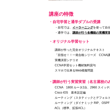
講座の特徴
・自宅学習と通学ダブルの受講
・自宅では、
イーラーニング
を使って自
・通学では、
講師が行う各機能の実機実
・オリジナル学習セット
講師が作った完全オリジナルテキスト
「目指せ！！一発合格シリーズ
CCNA
実機演習シナリオ
CCNA学習セット機材無料貸与
スマホで出来るWeb模擬問題
・講師が行う実習実習（名古屋校の
CCNA 1800 ルータ2台、2960 スイ
Cisco IOS 基本設定編
ルーティング（スタティックとデフォルト
ルーティング（ダイナミック RIP、OSPF、E
ACL（標準、拡張ACL）