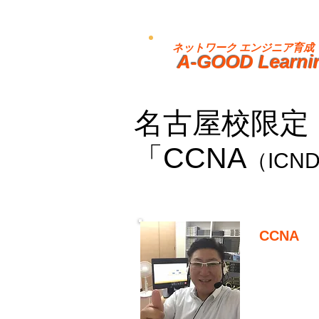
ネットワーク エンジニア育成
A-GOOD Learni
名古屋校限定
「CCNA
（ICN
CCNA
対
ICND1 
※
自宅学習
※
通学（実
※
バウチャ
※
学習期間