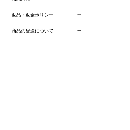
商品の詳細を入力してください。サイ
返品・返金ポリシー
ズ、素材、取扱説明に加え、商品の特
徴やおすすめのポイントなどを説明し
返品・返金規約を入力してください。
ましょう。
商品の配送について
商品にご満足いただけなかった場合の
返品・返金ポリシーと手順を説明しま
配送地域、料金、所要時間、梱包な
しょう。規約の内容を明確にすること
ど、商品の配送に関する情報を入力し
で、お客様の信頼を獲得し、安心して
てください。配送情報を明確にするこ
商品をご購入いただけます。
とで、お客様の信頼を獲得し、安心し
て商品をご購入いただけます。
お問合せ
フリーダイヤル
0120-967-110
お問合せフォーム
株式会社エーグッド
〒432-8031
静岡県浜松市中区平田町103番地