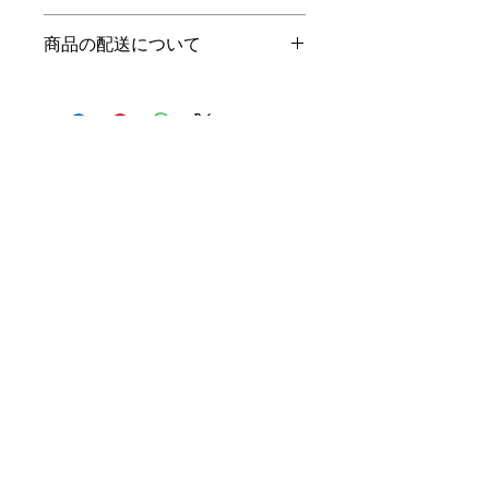
徴やおすすめのポイントなどを説明し
返品・返金規約を入力してください。
ましょう。
商品の配送について
商品にご満足いただけなかった場合の
返品・返金ポリシーと手順を説明しま
配送地域、料金、所要時間、梱包な
しょう。規約の内容を明確にすること
ど、商品の配送に関する情報を入力し
で、お客様の信頼を獲得し、安心して
てください。配送情報を明確にするこ
商品をご購入いただけます。
とで、お客様の信頼を獲得し、安心し
て商品をご購入いただけます。
お問合せ
フリーダイヤル
0120-967-110
お問合せフォーム
株式会社エーグッド
〒432-8031
静岡県浜松市中区平田町103番地
Copyright©
A-GOOD,all right reserved